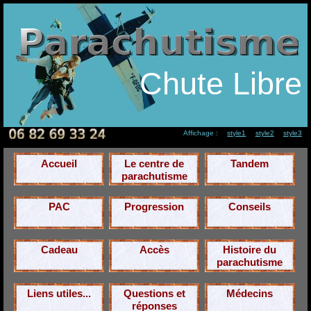
Chute Libre
Affichage :
style1
style2
style3
Accueil
Le centre de
Tandem
parachutisme
PAC
Progression
Conseils
Cadeau
Accès
Histoire du
parachutisme
Liens utiles...
Questions et
Médecins
réponses